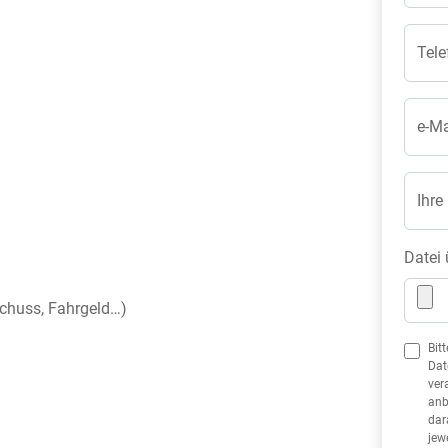
Tele
e-Ma
Ihre
Datei 
uschuss, Fahrgeld…)
Bit
Dat
ver
anb
dar
jew