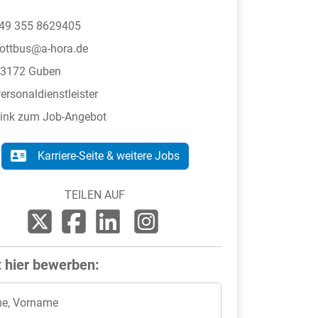
49 355 8629405
ottbus@a-hora.de
3172 Guben
ersonaldienstleister
ink zum Job-Angebot
Karriere-Seite & weitere Jobs
TEILEN AUF
t hier bewerben:
e, Vorname