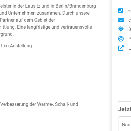
ister in der Lausitz und in Berlin/Brandenburg
+
ter und Unternehmen zusammen. Durch unsere
c
 Partner auf dem Gebiet der
tlung. Eine langfristige und vertrauensvolle
0
rgrund.
P
aften Anstellung
L
Verbesserung der Wärme-, Schall- und
Jetz
Nam