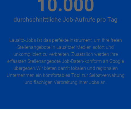
10.000
durchschnittliche Job-Aufrufe pro Tag
Lausitz-Jobs ist das perfekte Instrument, um Ihre freien
Stellenangebote in Lausitzer Medien sofort und
unkompliziert zu verbreiten. Zusätzlich werden Ihre
erfassten Stellenangebote Job-Daten-konform an Google
übergeben.Wir bieten damit lokalen und regionalen
Unternehmen ein komfortables Tool zur Selbstverwaltung
und flächigen Verbreitung ihrer Jobs an.