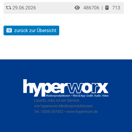
29.06.2026
486706
|
713
zurück zur Übersicht
Lausitz Jobs ist ein Service
von hyperworx Medienproduktionen
Tel.: 0355-287002 • www.hyperworx.de