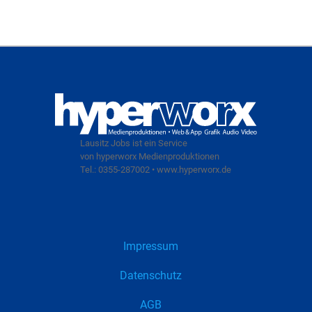
Lausitz Jobs ist ein Service
von hyperworx Medienproduktionen
Tel.: 0355-287002 • www.hyperworx.de
Impressum
Datenschutz
AGB